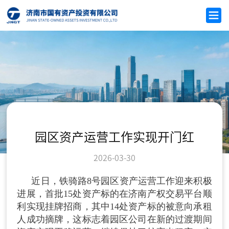
园区资产运营工作实现开门红
2026-03-30
近日，铁骑路8号园区资产运营工作迎来积极
进展，首批15处资产标的在济南产权交易平台顺
利实现挂牌招商，其中14处资产标的被意向承租
人成功摘牌，这标志着园区公司在新的过渡期间