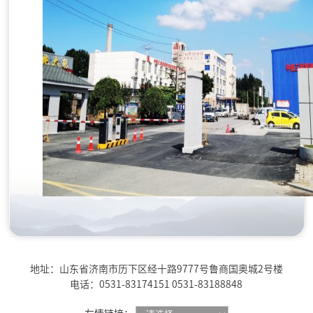
地址：山东省济南市历下区经十路9777号鲁商国奥城2号楼
电话：0531-83174151 0531-83188848